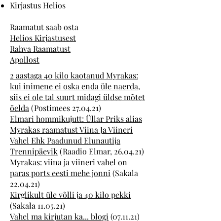
Kirjastus Helios
Raamatut saab osta
Helios Kirjastusest
Rahva Raamatust
Apollost
2 aastaga 40 kilo kaotanud Myrakas:
kui inimene ei oska enda üle naerda,
siis ei ole tal suurt midagi üldse mõtet
öelda
(Postimees 27.04.21)
Elmari hommikujutt: Üllar Priks alias
Myrakas raamatust Viina Ja Viineri
Vahel Ehk Paadunud Elunautija
Trennipäevik
(Raadio Elmar, 26.04.21)
Myrakas: viina ja viineri vahel on
paras ports eesti mehe jonni
(Sakala
22.04.21)
Kirglikult üle võlli ja 40 kilo pekki
(Sakala 11.05.21)
Vahel ma kirjutan ka... blogi
(07.11.21)