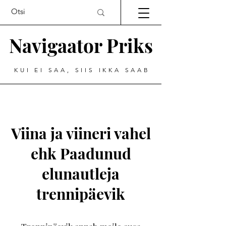
Navigaator Priks
KUI EI SAA, SIIS IKKA SAAB
Viina ja viineri vahel
ehk Paadunud
elunautleja
trennipäevik