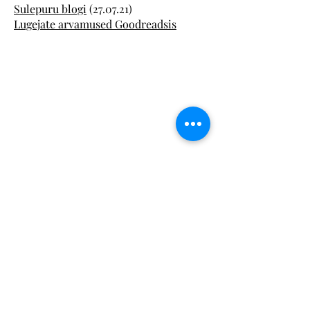
Sulepuru blogi
(27.07.21)
Lugejate arvamused Goodreadsis
Lugedes tekkinud
mõtteid saad jagada siin:
Kuidas sa eelistad, et sind
kutsutakse?
Sinu blogi või koduka aadress: