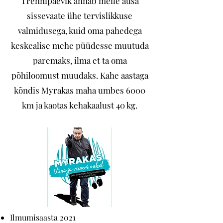
Trennipäevik annab meile ausa
sissevaate ühe tervislikkuse
valmidusega, kuid oma pahedega
keskealise mehe püüdesse muutuda
paremaks, ilma et ta oma
põhiloomust muudaks. Kahe aastaga
kõndis Myrakas maha umbes 6000
km ja kaotas kehakaalust 40 kg.
Ilmumisaasta 2021