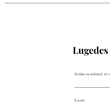
Lugedes 
Kuidas sa eelistad, et 
E-post