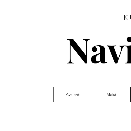
K
Nav
Avaleht
Meist