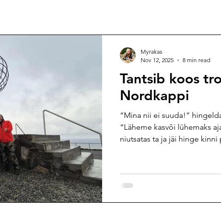
Myrakas
Nov 12, 2025
8 min read
Tantsib koos tro
Nordkappi
“Mina nii ei suuda!” hingelda
“Läheme kasvõi lühemaks aja
niutsatas ta ja jäi hinge kin
ootama. Meel läks nii haledak
briifida. Edasine on juba meie
veelgi enam väestav ajalugu.