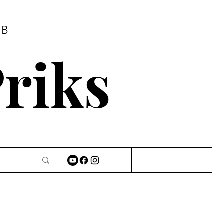
AB
riks