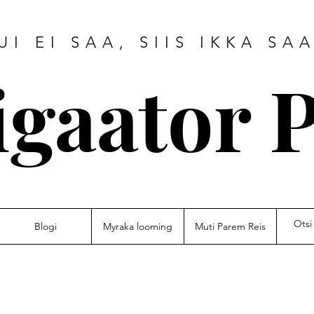
UI EI SAA, SIIS IKKA SA
igaator P
Blogi
Myraka looming
Muti Parem Reis