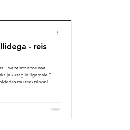
llidega - reis
s Urva telefonitorusse.
ks ja kusagile ligemale,”
ni pidades mu reaktsiooni
s, et lubasin Mutile ängi ära
 niigi reljeefset sloganit